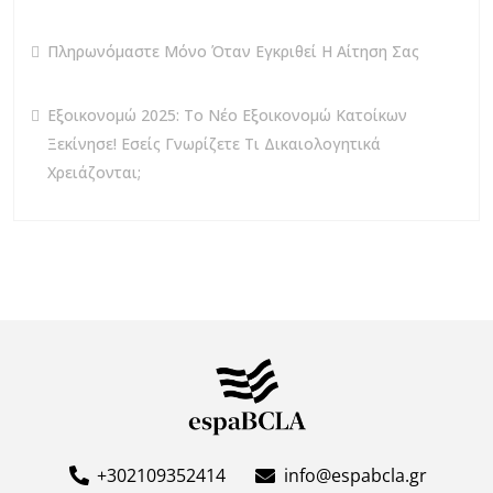
Πληρωνόμαστε Μόνο Όταν Εγκριθεί Η Αίτηση Σας
Εξοικονομώ 2025: Το Νέο Εξοικονομώ Κατοίκων
Ξεκίνησε! Εσείς Γνωρίζετε Τι Δικαιολογητικά
Χρειάζονται;
+302109352414
info@espabcla.gr