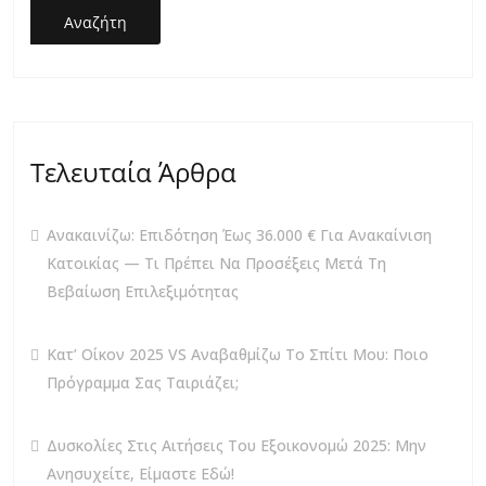
Αναζήτη
Ση
Τελευταία Άρθρα
Ανακαινίζω: Επιδότηση Έως 36.000 € Για Ανακαίνιση
Κατοικίας — Τι Πρέπει Να Προσέξεις Μετά Τη
Βεβαίωση Επιλεξιμότητας
Κατ’ Οίκον 2025 VS Αναβαθμίζω Το Σπίτι Μου: Ποιο
Πρόγραμμα Σας Ταιριάζει;
Δυσκολίες Στις Αιτήσεις Του Εξοικονομώ 2025: Μην
Ανησυχείτε, Είμαστε Εδώ!