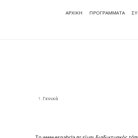
ΑΡΧΙΚΉ
ΠΡΟΓΡΆΜΜΑΤΑ
ΣΥ
Γενικά
Το
www.espabcla.gr
είναι διαδικτυακός τόπ