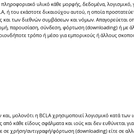
 πληροφοριακό υλικό κάθε μορφής, δεδομένα, λογισμικό, 
LA, ή του εκάστοτε δικαιούχου αυτού, η οποία προστατεύετ
ώς και των διεθνών συμβάσεων και νόμων. Απαγορεύεται 
μή, παρουσίαση, σύνδεση, φόρτωση (downloading) ή με άλ
ποιονδήποτε τρόπο ή μέσο για εμπορικούς ή άλλους σκοπο
 και, μολονότι η BCLA χρησιμοποιεί λογισμικό κατά των ιώ
ες από κάθε είδους σφάλματα και ιούς και δεν ευθύνεται 
τε σε χρήση/αντιγραφή/φόρτωση (downloading) είτε σε αλλ