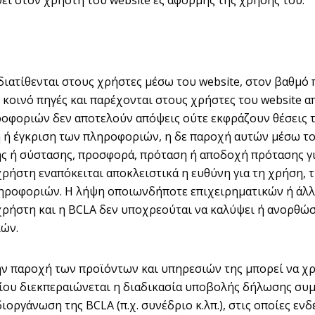
ί στον χρήστη του website εξ αφορμής της χρήσης του.
διατίθενται στους χρήστες μέσω του website, στον βαθμό 
 κοινό πηγές και παρέχονται στους χρήστες του website α
οφοριών δεν αποτελούν απόψεις ούτε εκφράζουν θέσεις τ
 ή έγκριση των πληροφοριών, η δε παροχή αυτών μέσω το
ς ή σύστασης, προσφορά, πρόταση ή αποδοχή πρότασης γ
χρήστη εναπόκειται αποκλειστικά η ευθύνη για τη χρήση, τ
ηροφοριών. Η λήψη οποιωνδήποτε επιχειρηματικών ή άλ
 χρήστη και η BCLA δεν υποχρεούται να καλύψει ή ανορθώσ
ών.
ην παροχή των προϊόντων και υπηρεσιών της μπορεί να χρ
οίου διεκπεραιώνεται η διαδικασία υποβολής δήλωσης συ
ιοργάνωση της BCLA (π.χ. συνέδριο κ.λπ.), στις οποίες ε