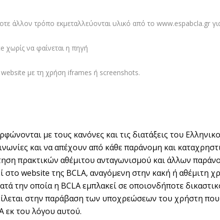
οτε άλλον τρόπο εκμεταλλεύονται υλικό από το
www.espabcla.gr
γι
e χωρίς να φαίνεται η πηγή
ebsite με τη χρήση iframes ή screenshots.
φώνονται με τους κανόνες και τις διατάξεις του Ελληνικο
οινωνίες και να απέχουν από κάθε παράνομη και καταχρησ
θέτηση πρακτικών αθέμιτου ανταγωνισμού και άλλων παράν
ί στο website της BCLA, αναγόμενη στην κακή ή αθέμιτη χ
τά την οποία η BCLA εμπλακεί σε οποιονδήποτε δικαστικό
ίλεται στην παράβαση των υποχρεώσεων του χρήστη που 
A εκ του λόγου αυτού.