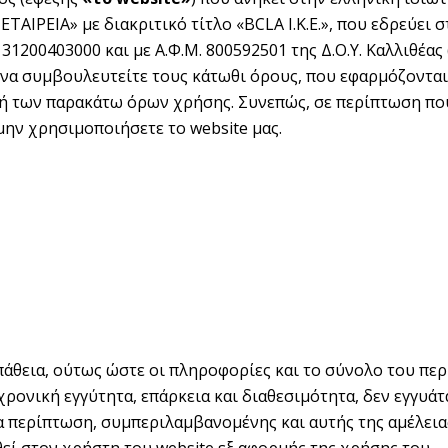
ΑΙΡΕΙΑ» με διακριτικό τίτλο «BCLA Ι.Κ.Ε.», που εδρεύει 
 131200403000 και με Α.Φ.Μ. 800592501 της Δ.Ο.Υ. Καλλιθέας
ε να συμβουλευτείτε τους κάτωθι όρους, που εφαρμόζονται
 των παρακάτω όρων χρήσης. Συνεπώς, σε περίπτωση που
μην χρησιμοποιήσετε το website μας.
άθεια, ούτως ώστε οι πληροφορίες και το σύνολο του περ
χρονική εγγύτητα, επάρκεια και διαθεσιμότητα, δεν εγγυάτα
α περίπτωση, συμπεριλαμβανομένης και αυτής της αμέλειας