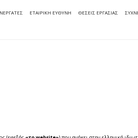
ΝΕΡΓΆΤΕΣ
ΕΤΑΙΡΙΚΗ ΕΥΘΥΝΗ
ΘΈΣΕΙΣ ΕΡΓΑΣΊΑΣ
ΣΥΧΝ
ος (εφεξής
«το
website»
) που ανήκει στην ελληνική ιδιωτ