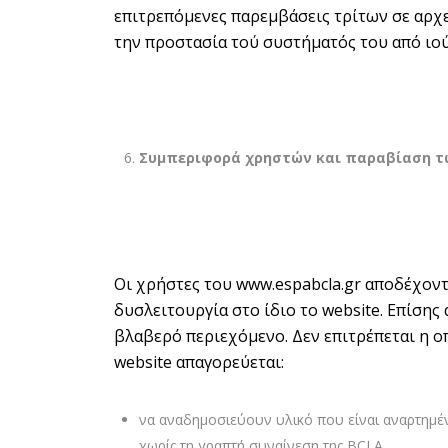
επιτρεπόμενες παρεμβάσεις τρίτων σε αρχε
την προστασία τού συστήματός του από ιού
Συμπεριφορά χρηστών και παραβίαση τ
Οι χρήστες του
www.espabcla.gr
αποδέχοντα
δυσλειτουργία στο ίδιο το website. Επίση
βλαβερό περιεχόμενο. Δεν επιτρέπεται η 
website απαγορεύεται:
να αναδημοσιεύουν υλικό που είναι αναρτημ
χωρίς τη γραπτή συναίνεση της BCLA