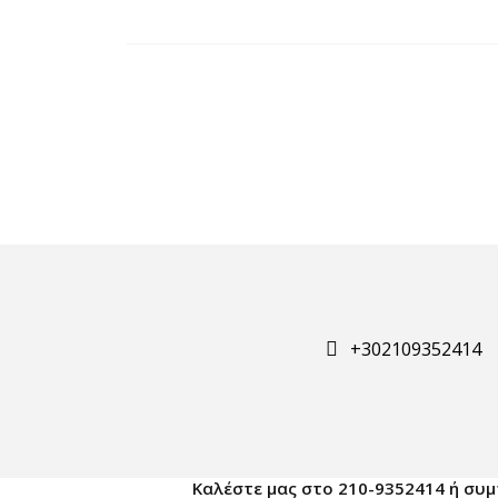
+302109352414
Καλέστε μας στο 210-9352414 ή συ