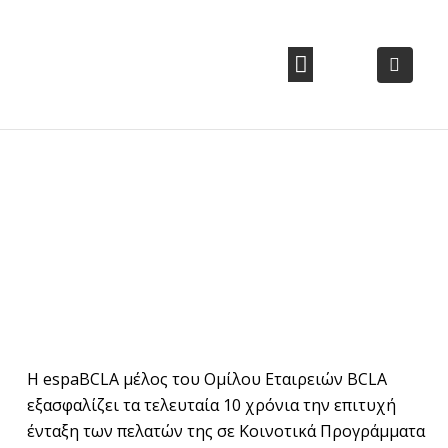
ΕΤΑΙΡΙΚΗ ΕΥΘΥΝΗ
ΘΈΣΕΙΣ ΕΡΓΑΣΊΑΣ
ΣΥΧΝΕΣ ΕΡΩΤΗΣΕΙΣ
Η espaBCLA μέλος του Ομίλου Εταιρειών BCLA
εξασφαλίζει τα τελευταία 10 χρόνια την επιτυχή
ένταξη των πελατών της σε Κοινοτικά Προγράμματα