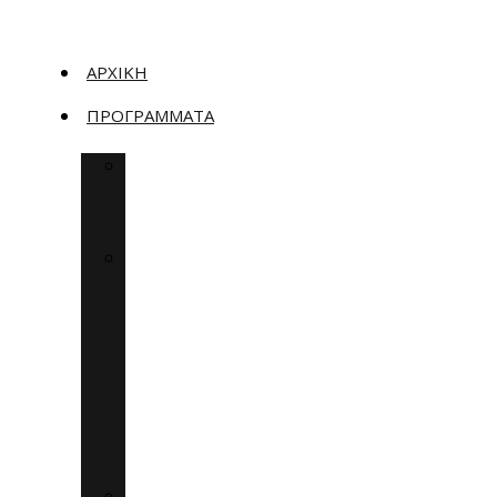
ΑΡΧΙΚΉ
ΠΡΟΓΡΆΜΜΑΤΑ
ΥΠΟΣΤΉΡΙΞΗ
ΕΞΟΙΚΟΝΟΜΏ
2023
ΕΠΙΔΌΤΗΣΗ
ΑΝΑΚΑΊΝΙΣΗΣ
ΈΩΣ
36.000€
ΑΝΆ
ΑΚΊΝΗΤΟ
(ΚΆΛΥΨΗ
ΈΩΣ
90%)
ΕΠΙΧΕΙΡΗΜΑΤΙΚΌΤΗΤΑ