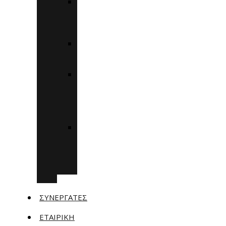
ΒΑΣΙΚΌΣ
ΨΗΦΙΑΚΌΣ
ΜΕΤΑΣΧΗΜΑΤΙΣΜΌΣ
ΕΠΙΧΕΙΡΗΜΑΤΙΚΌΤΗΤΑ
360
ΠΡΟΗΓΜΈΝΟΣ
ΨΗΦΙΑΚΌΣ
ΜΕΤΑΣΧΗΜΑΤΙΣΜΌΣ
ΜΜΕ
ΨΗΦΙΑΚΌΣ
ΜΕΤΑΣΧΗΜΑΤΙΣΜΌΣ
ΑΙΧΜΉΣ
ΜΜΕ
ΣΥΝΕΡΓΆΤΕΣ
ΕΤΑΙΡΙΚΗ